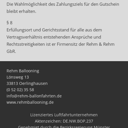
Die Wahlmöglichkeit des Zahlungsziels für den Gutschein
bleibt erhalten.
§ 8
Erfüllungsort und Gerichtsstand für alle aus dem
Vertragsverhältnis entstehenden Ansprüche und
Rechtsstreitigkeiten ist er Firmensitz der Rehm & Rehm
GbR.
Rehm Ballooning
Lönsweg 13
33813 Oerlinghausen
(0 52 02) 35 58
info@rehm-ballonfahrten.de
www.rehmballooning.de
Lizenziertes Luftfahrtunternehmen
Aktenzeichen: DE.NW.BOP.237
Genehmigt durch die Bezirksregierung Münster