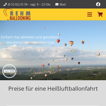
(0 52 02) 35 58 – tägl. 8 – 22 Uhr
Mail
Einfach mal abheben und genießen!
Ballonfahrten über Ostwestfalen-Lippe
Preise für eine Heißluftballonfahrt