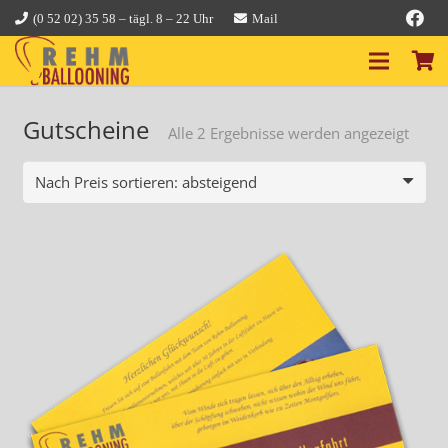
(0 52 02) 35 58 – tägl. 8 – 22 Uhr
Mail
Gutscheine
Nach
Alle 2 Ergebnisse werden angezeigt
Preis
sortie
abste