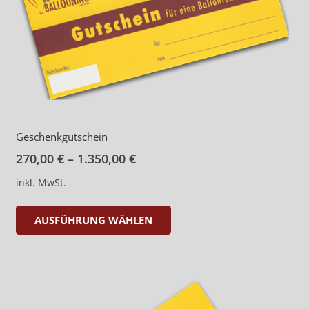
Geschenkgutschein
270,00
€
–
1.350,00
€
inkl. MwSt.
Dieses
AUSFÜHRUNG WÄHLEN
Produkt
weist
mehrere
Varianten
auf.
Die