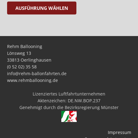
Dieses
AUSFÜHRUNG WÄHLEN
Produkt
weist
mehrere
Varianten
auf.
Rehm Ballooning
Die
Lönsweg 13
Optionen
33813 Oerlinghausen
können
(0 52 02) 35 58
auf
info@rehm-ballonfahrten.de
der
www.rehmballooning.de
Produktseite
gewählt
Lizenziertes Luftfahrtunternehmen
Aktenzeichen: DE.NW.BOP.237
werden
Genehmigt durch die Bezirksregierung Münster
Impressum