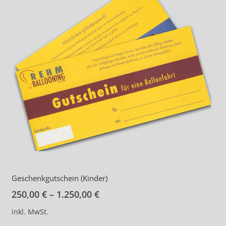
Optionen
können
auf
der
Produktseite
gewählt
werden
Geschenkgutschein (Kinder)
250,00
€
–
1.250,00
€
inkl. MwSt.